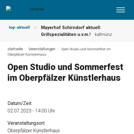
top-aktuell
Mayerhof Schirndorf aktuell:
Grillspezialitäten u.v.m.!
kallmünz
Meindl Metzgerei: Wochen-Speisekarte
und mehr …
burglengenfeld
startseite
Veranstaltungen
Open Studio und Sommerfest im
Oberpfälzer Künstlerhaus
Der „deutsche Michel“ muss nun
zahlen!
kommentare & serien &
Open Studio und Sommerfest
leserbriefe
im Oberpfälzer Künstlerhaus
Maxhütter Fischladen: Unser aktuelles
Angebot …
maxhütte-haidhof
Nutzen Sie aktuelle Angebote Ihrer
Region!
angebote vor ort | anzeige
Datum/Zeit
Metzgerei Hummel: Aktuelles
Wochenangebot!
maxhütte-haidhof
02.07.2023 - 14:00 Uhr
Veranstaltungsort
Oberpfälzer Künstlerhaus