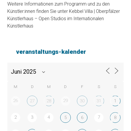
Weitere Informationen zum Programm und zu den
Künstler:innen finden Sie unter Kebbel Villa | Oberpfälzer
Künstlerhaus – Open Studios im Internationalen
Künstlerhaus
veranstaltungs-kalender
M
D
M
D
F
S
S
26
29
27
28
30
31
1
2
3
4
7
5
6
8