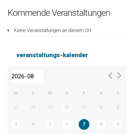
Kommende Veranstaltungen
Keine Veranstaltungen an diesem Ort
veranstaltungs-kalender
M
D
M
D
F
S
S
30
27
28
29
31
1
2
3
5
6
7
8
9
4