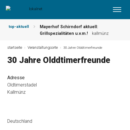
top-aktuell
Mayerhof Schirndorf aktuell:
Grillspezialitäten u.v.m.!
kallmünz
Meindl Metzgerei: Wochen-Speisekarte
und mehr …
burglengenfeld
startseite
Veranstaltungsorte
30 Jahre Olddtimerfreunde
Der „deutsche Michel“ muss nun
30 Jahre Olddtimerfreunde
zahlen!
kommentare & serien &
leserbriefe
Maxhütter Fischladen: Unser aktuelles
Adresse
Angebot …
maxhütte-haidhof
Oldtimerstadel
Nutzen Sie aktuelle Angebote Ihrer
Kallmünz
Region!
angebote vor ort | anzeige
Metzgerei Hummel: Aktuelles
Wochenangebot!
maxhütte-haidhof
Deutschland