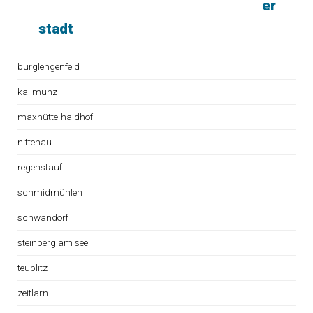
er
stadt
burglengenfeld
kallmünz
maxhütte-haidhof
nittenau
regenstauf
schmidmühlen
schwandorf
steinberg am see
teublitz
zeitlarn