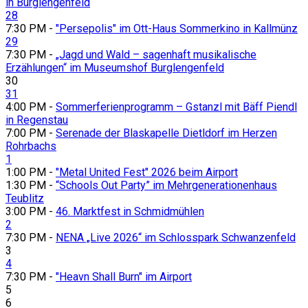
in Burglengenfeld
28
7:30 PM -
"Persepolis" im Ott-Haus Sommerkino in Kallmünz
29
7:30 PM -
„Jagd und Wald – sagenhaft musikalische
Erzählungen“ im Museumshof Burglengenfeld
30
31
4:00 PM -
Sommerferienprogramm – Gstanzl mit Bäff Piendl
in Regenstau
7:00 PM -
Serenade der Blaskapelle Dietldorf im Herzen
Rohrbachs
1
1:00 PM -
"Metal United Fest" 2026 beim Airport
1:30 PM -
“Schools Out Party” im Mehrgenerationenhaus
Teublitz
3:00 PM -
46. Marktfest in Schmidmühlen
2
7:30 PM -
NENA „Live 2026“ im Schlosspark Schwanzenfeld
3
4
7:30 PM -
"Heavn Shall Burn" im Airport
5
6