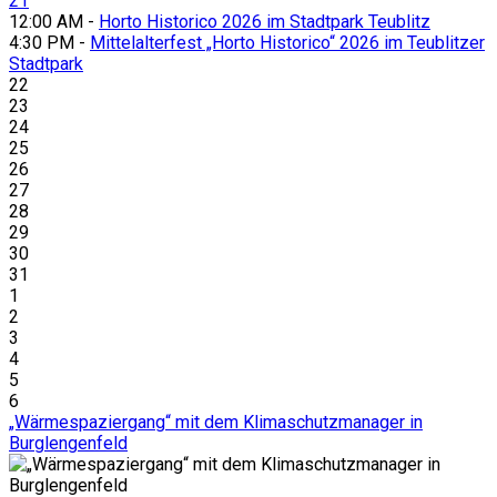
21
12:00 AM -
Horto Historico 2026 im Stadtpark Teublitz
4:30 PM -
Mittelalterfest „Horto Historico“ 2026 im Teublitzer
Stadtpark
22
23
24
25
26
27
28
29
30
31
1
2
3
4
5
6
„Wärmespaziergang“ mit dem Klimaschutzmanager in
Burglengenfeld