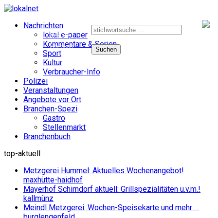
Suche
Nachrichten
nach:
e-paper
lokal e-paper
Kommentare & Serien
facebook
Sport
instagram
Kultur
Verbraucher-Info
Polizei
Veranstaltungen
Angebote vor Ort
Branchen-Spezi
Gastro
Stellenmarkt
Branchenbuch
top-aktuell
Metzgerei Hummel: Aktuelles Wochenangebot!
maxhütte-haidhof
Mayerhof Schirndorf aktuell: Grillspezialitäten u.v.m.!
kallmünz
Meindl Metzgerei: Wochen-Speisekarte und mehr …
burglengenfeld