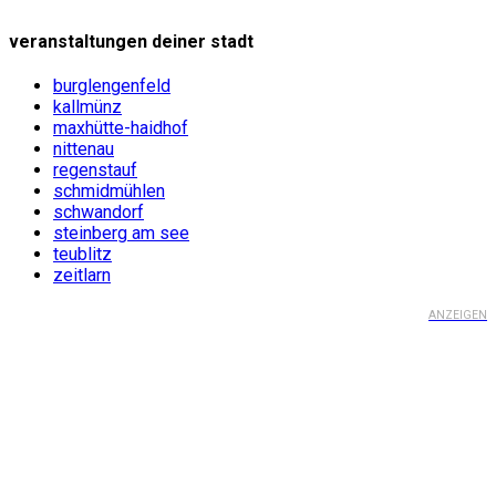
veranstaltungen deiner stadt
burglengenfeld
kallmünz
maxhütte-haidhof
nittenau
regenstauf
schmidmühlen
schwandorf
steinberg am see
teublitz
zeitlarn
ANZEIGEN