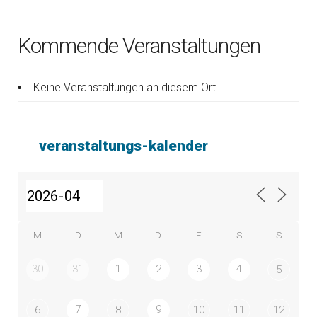
Kommende Veranstaltungen
Keine Veranstaltungen an diesem Ort
veranstaltungs-kalender
M
D
M
D
F
S
S
30
31
1
2
3
4
5
7
9
6
8
10
11
12