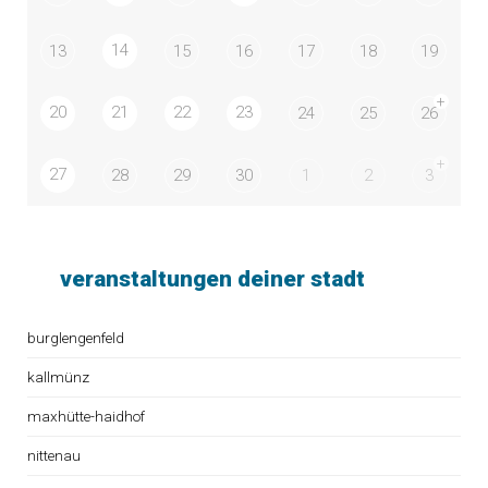
14
13
15
16
17
18
19
+
20
21
22
23
24
25
26
+
27
28
29
30
1
2
3
veranstaltungen deiner stadt
burglengenfeld
kallmünz
maxhütte-haidhof
nittenau