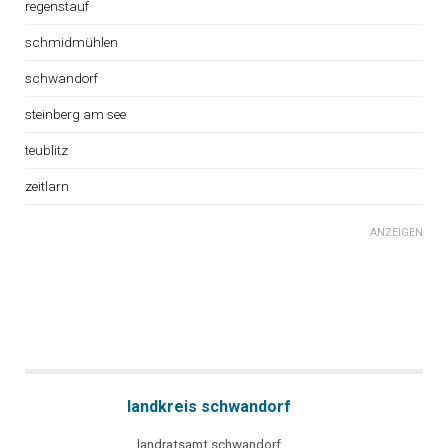
regenstauf
schmidmühlen
schwandorf
steinberg am see
teublitz
zeitlarn
ANZEIGEN
landkreis schwandorf
landratsamt schwandorf