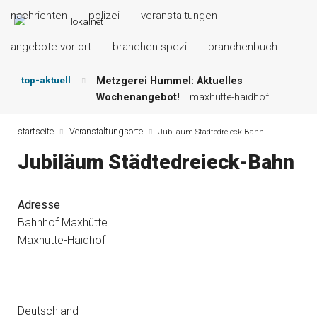
nachrichten
polizei
veranstaltungen
angebote vor ort
branchen-spezi
branchenbuch
top-aktuell
Metzgerei Hummel: Aktuelles
Wochenangebot!
maxhütte-haidhof
Mayerhof Schirndorf aktuell:
Grillspezialitäten u.v.m.!
kallmünz
startseite
Veranstaltungsorte
Jubiläum Städtedreieck-Bahn
Meindl Metzgerei: Wochen-Speisekarte
Jubiläum Städtedreieck-Bahn
und mehr …
burglengenfeld
Der „deutsche Michel“ muss nun
zahlen!
kommentare & serien &
Adresse
leserbriefe
Bahnhof Maxhütte
Maxhütter Fischladen: Unser aktuelles
Maxhütte-Haidhof
Angebot …
maxhütte-haidhof
Nutzen Sie aktuelle Angebote Ihrer
Region!
angebote vor ort | anzeige
Deutschland