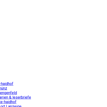
-haidhof
münz
lengenfeld
rien & leserbriefe
te-haidhof
ort | anzeige