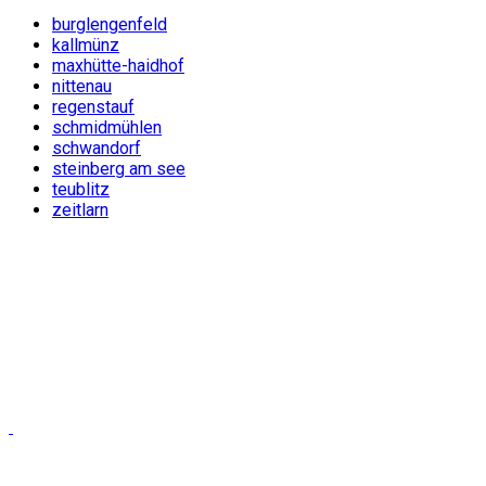
burglengenfeld
kallmünz
maxhütte-haidhof
nittenau
regenstauf
schmidmühlen
schwandorf
steinberg am see
teublitz
zeitlarn