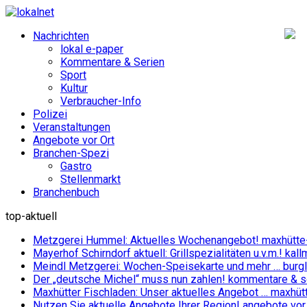
Nachrichten
lokal e-paper
Kommentare & Serien
Sport
Kultur
Verbraucher-Info
Polizei
Veranstaltungen
Angebote vor Ort
Branchen-Spezi
Gastro
Stellenmarkt
Branchenbuch
top-aktuell
Metzgerei Hummel: Aktuelles Wochenangebot!
maxhütte
Mayerhof Schirndorf aktuell: Grillspezialitäten u.v.m.!
kall
Meindl Metzgerei: Wochen-Speisekarte und mehr …
burg
Der „deutsche Michel“ muss nun zahlen!
kommentare & se
Maxhütter Fischladen: Unser aktuelles Angebot …
maxhüt
Nutzen Sie aktuelle Angebote Ihrer Region!
angebote vor 