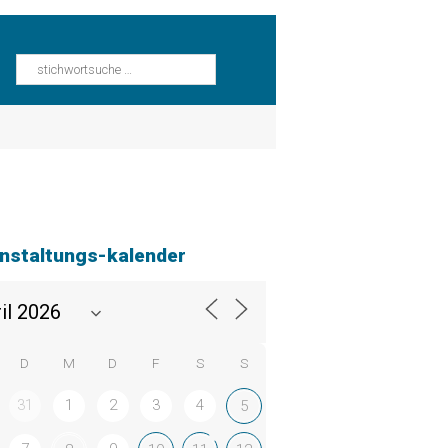
nstaltungs-kalender
D
M
D
F
S
S
31
1
2
3
4
5