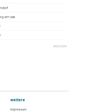
ndorf
erg am see
z
n
ANZEIGEN
weitere
impressum