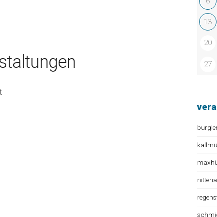
6
13
20
taltungen
27
t
vera
burgle
kallm
maxhüt
nitten
regens
schmi