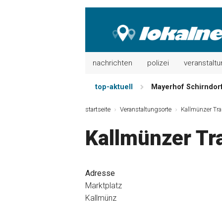
nachrichten
polizei
veranstalt
top-aktuell
Mayerhof Schirndorf 
Meindl Metzgerei: 
startseite
Veranstaltungsorte
Kallmünzer Trai
Der „deutsche Mich
Kallmünzer Tra
Maxhütter Fischlade
Nutzen Sie aktuelle
Metzgerei Hummel: 
Adresse
Marktplatz
Kallmünz