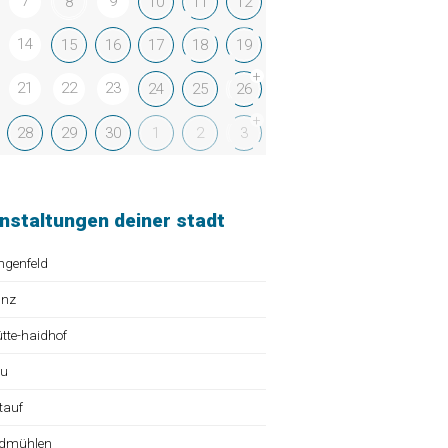
7
9
8
10
11
12
14
15
16
17
18
19
+
21
22
23
24
25
26
+
28
29
30
1
2
3
nstaltungen deiner stadt
ngenfeld
ünz
te-haidhof
au
tauf
dmühlen