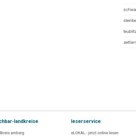
schwa
steinb
teublit
zeitlar
chbar-landkreise
leserservice
dkreis amberg
eLOKAL - jetzt online lesen