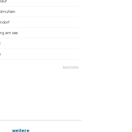
tauf
dmühlen
ndorf
erg am see
z
n
ANZEIGEN
weitere