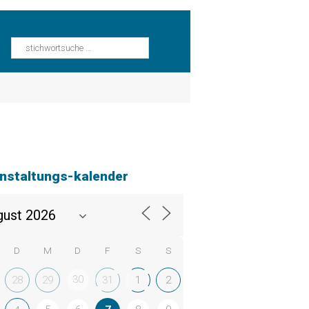
nstaltungs-kalender
D
M
D
F
S
S
30
28
29
31
1
2