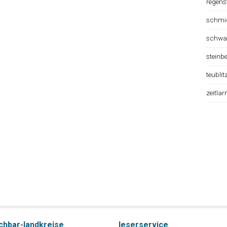
regens
schmi
schwa
steinb
teublit
zeitlar
chbar-landkreise
leserservice