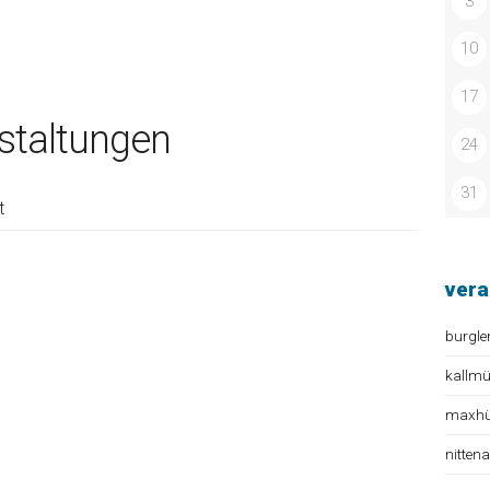
3
10
17
taltungen
24
31
t
vera
burgle
kallm
maxhüt
nitten