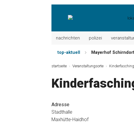
nachrichten
polizei
veranstalt
top-aktuell
Mayerhof Schirndorf 
Meindl Metzgerei: 
startseite
Veranstaltungsorte
Kinderfaschin
Der „deutsche Mich
Kinderfaschin
Maxhütter Fischlade
Nutzen Sie aktuelle
Metzgerei Hummel: 
Adresse
Stadthalle
Maxhütte-Haidhof