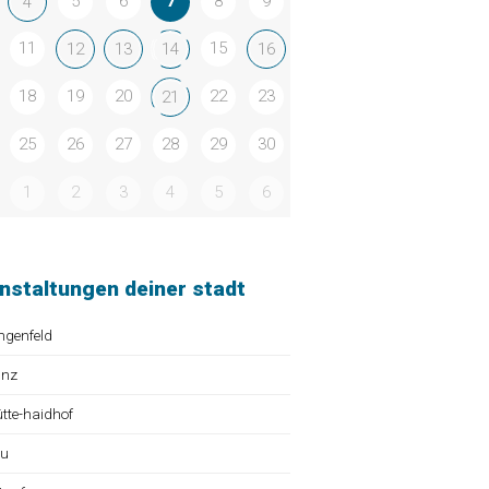
5
6
7
8
9
4
11
15
12
13
14
16
18
19
20
22
23
21
25
26
27
28
29
30
1
2
3
4
5
6
nstaltungen deiner stadt
ngenfeld
ünz
te-haidhof
au