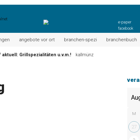
e-paper
facebook
instagram
ungen
angebote vor ort
branchen-spezi
branchenbuch
aktuell: Grillspezialitäten u.v.m.!
kallmünz
Wochen-Speisekarte und mehr …
burglengenfeld
g
el“ muss nun zahlen!
kommentare & serien & leserbriefe
vera
g
n: Unser aktuelles Angebot …
maxhütte-haidhof
 Angebote Ihrer Region!
angebote vor ort | anzeige
Aktuelles Wochenangebot!
maxhütte-haidhof
M
27