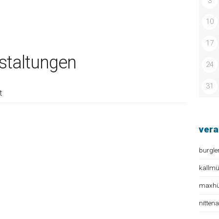
3
10
17
taltungen
24
31
t
vera
burgle
kallm
maxhüt
nitten