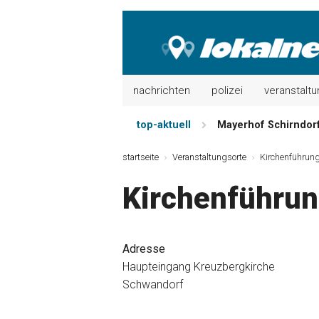
nachrichten
polizei
veranstalt
top-aktuell
Mayerhof Schirndorf 
Meindl Metzgerei: 
startseite
Veranstaltungsorte
Kirchenführun
Der „deutsche Mich
Kirchenführu
Maxhütter Fischlade
Nutzen Sie aktuelle
Metzgerei Hummel: 
Adresse
Haupteingang Kreuzbergkirche
Schwandorf