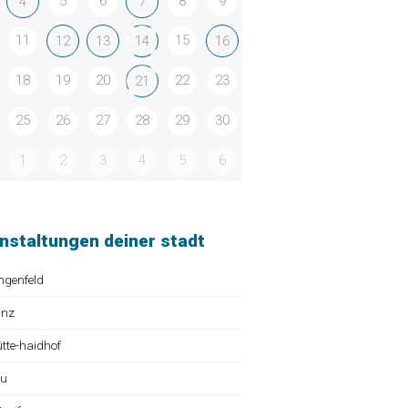
5
6
8
9
4
7
11
15
12
13
14
16
18
19
20
22
23
21
25
26
27
28
29
30
1
2
3
4
5
6
nstaltungen deiner stadt
ngenfeld
ünz
te-haidhof
au