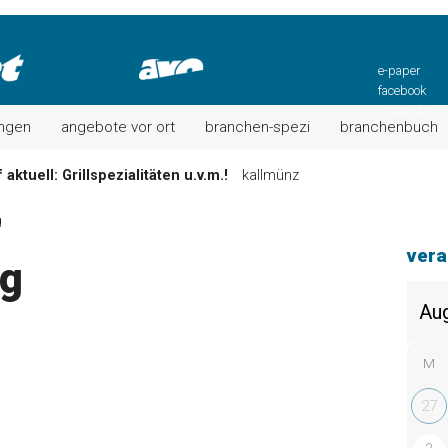
e-paper
facebook
instagram
ungen
angebote vor ort
branchen-spezi
branchenbuch
aktuell: Grillspezialitäten u.v.m.!
kallmünz
Wochen-Speisekarte und mehr …
burglengenfeld
g
el“ muss nun zahlen!
kommentare & serien & leserbriefe
vera
ng
n: Unser aktuelles Angebot …
maxhütte-haidhof
 Angebote Ihrer Region!
angebote vor ort | anzeige
Aktuelles Wochenangebot!
maxhütte-haidhof
M
27