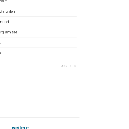
tauf
dmühlen
ndorf
erg am see
z
n
ANZEIGEN
weitere