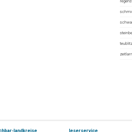
regens
schmi
schwa
steinb
teublit
zeitlar
chbar-landkreise
leserservice