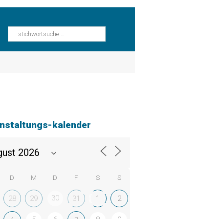
nstaltungs-kalender
D
M
D
F
S
S
30
28
29
31
1
2