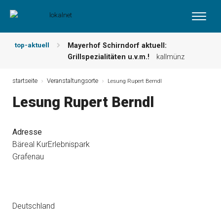
top-aktuell
Mayerhof Schirndorf aktuell:
Grillspezialitäten u.v.m.!
kallmünz
Meindl Metzgerei: Wochen-Speisekarte
und mehr …
burglengenfeld
startseite
Veranstaltungsorte
Lesung Rupert Berndl
Der „deutsche Michel“ muss nun
Lesung Rupert Berndl
zahlen!
kommentare & serien &
leserbriefe
Maxhütter Fischladen: Unser aktuelles
Adresse
Angebot …
maxhütte-haidhof
Bäreal KurErlebnispark
Nutzen Sie aktuelle Angebote Ihrer
Grafenau
Region!
angebote vor ort | anzeige
Metzgerei Hummel: Aktuelles
Wochenangebot!
maxhütte-haidhof
Deutschland