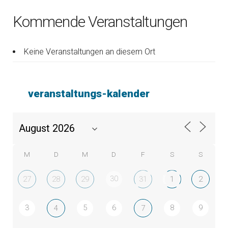
Kommende Veranstaltungen
Keine Veranstaltungen an diesem Ort
veranstaltungs-kalender
M
D
M
D
F
S
S
30
27
28
29
31
1
2
3
5
6
8
9
4
7