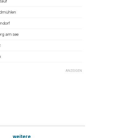
tauf
dmühlen
ndorf
erg am see
z
n
ANZEIGEN
weitere