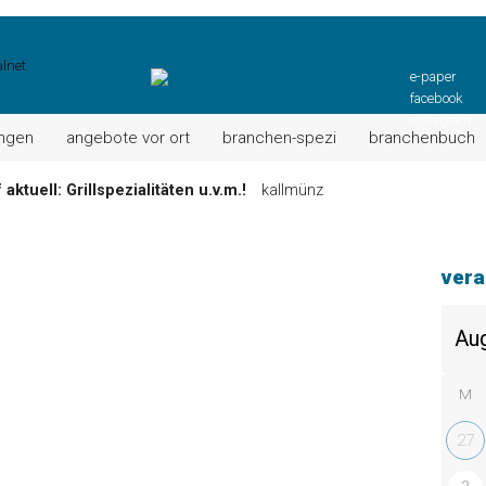
e-paper
facebook
instagram
ungen
angebote vor ort
branchen-spezi
branchenbuch
ktuell: Grillspezialitäten u.v.m.!
kallmünz
Wochen-Speisekarte und mehr …
burglengenfeld
el“ muss nun zahlen!
kommentare & serien & leserbriefe
vera
n: Unser aktuelles Angebot …
maxhütte-haidhof
 Angebote Ihrer Region!
angebote vor ort | anzeige
Aktuelles Wochenangebot!
maxhütte-haidhof
M
27