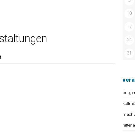
3
10
17
taltungen
24
31
t
vera
burgle
kallm
maxhüt
nitten