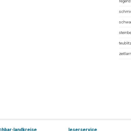
regens
schmi
schwa
steinb
teublit
zeitlar
chbar-landkreise
leserservice