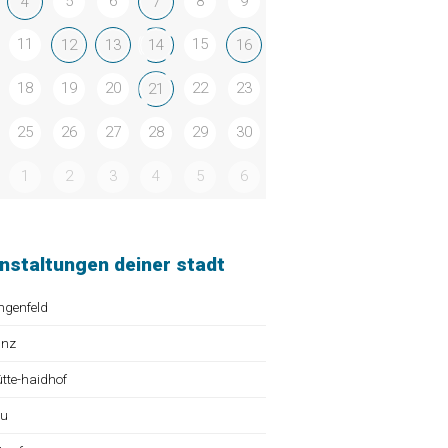
5
6
8
9
4
7
11
15
12
13
14
16
18
19
20
22
23
21
25
26
27
28
29
30
1
2
3
4
5
6
nstaltungen deiner stadt
ngenfeld
ünz
te-haidhof
au