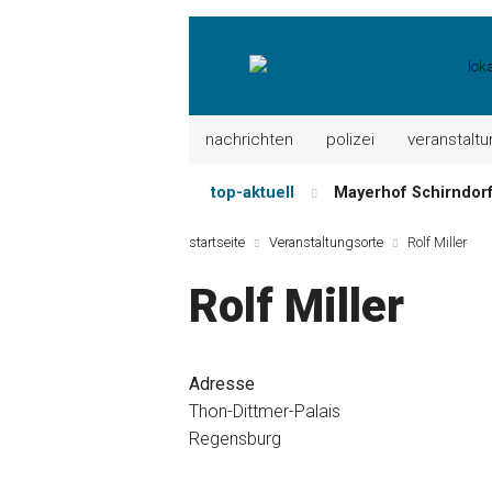
nachrichten
polizei
veranstalt
top-aktuell
Mayerhof Schirndorf a
Meindl Metzgerei: 
startseite
Veranstaltungsorte
Rolf Miller
Der „deutsche Mich
Rolf Miller
Maxhütter Fischlade
Nutzen Sie aktuelle
Metzgerei Hummel: 
Adresse
Thon-Dittmer-Palais
Regensburg