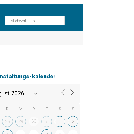
nstaltungs-kalender
D
M
D
F
S
S
30
28
29
31
1
2