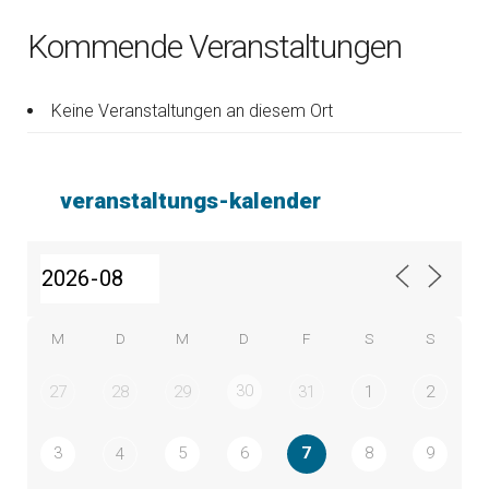
Kommende Veranstaltungen
Keine Veranstaltungen an diesem Ort
veranstaltungs-kalender
M
D
M
D
F
S
S
30
27
28
29
31
1
2
3
5
6
7
8
9
4