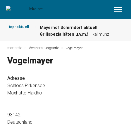
top-aktuell
Mayerhof Schirndorf aktuell:
Grillspezialitäten u.v.m.!
kallmünz
Meindl Metzgerei: Wochen-Speisekarte
und mehr …
burglengenfeld
startseite
Veranstaltungsorte
Vogelmayer
Der „deutsche Michel“ muss nun
Vogelmayer
zahlen!
kommentare & serien &
leserbriefe
Maxhütter Fischladen: Unser aktuelles
Adresse
Angebot …
maxhütte-haidhof
Schloss Pirkensee
Nutzen Sie aktuelle Angebote Ihrer
Maxhütte-Haidhof
Region!
angebote vor ort | anzeige
Metzgerei Hummel: Aktuelles
Wochenangebot!
maxhütte-haidhof
93142
Deutschland