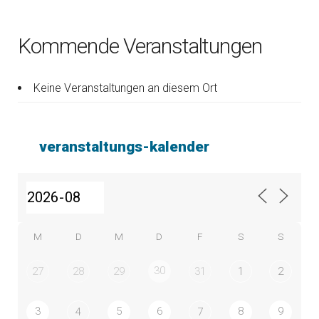
Kommende Veranstaltungen
Keine Veranstaltungen an diesem Ort
veranstaltungs-kalender
M
D
M
D
F
S
S
30
27
28
29
31
1
2
3
5
6
8
9
4
7