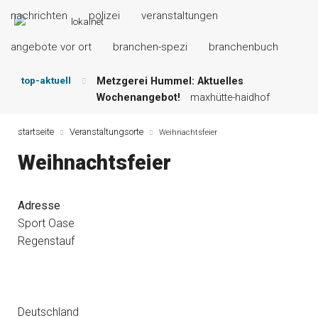
nachrichten
polizei
veranstaltungen
angebote vor ort
branchen-spezi
branchenbuch
top-aktuell
Metzgerei Hummel: Aktuelles
Wochenangebot!
maxhütte-haidhof
Mayerhof Schirndorf aktuell:
Grillspezialitäten u.v.m.!
kallmünz
startseite
Veranstaltungsorte
Weihnachtsfeier
Meindl Metzgerei: Wochen-Speisekarte
Weihnachtsfeier
und mehr …
burglengenfeld
Der „deutsche Michel“ muss nun
zahlen!
kommentare & serien &
Adresse
leserbriefe
Sport Oase
Maxhütter Fischladen: Unser aktuelles
Regenstauf
Angebot …
maxhütte-haidhof
Nutzen Sie aktuelle Angebote Ihrer
Region!
angebote vor ort | anzeige
Deutschland