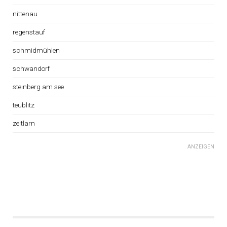
nittenau
regenstauf
schmidmühlen
schwandorf
steinberg am see
teublitz
zeitlarn
ANZEIGEN