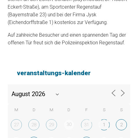
Eckert-Straße), am Sportcenter Regenstauf
(Bayernstraße 23) und bei der Firma Jysk
(Eichendorffstraße 1) kostenlos zur Verfügung.
Auf zahlreiche Besucher und einen spannenden Tag der
offenen Tür freut sich die Polizeiinspektion Regenstauf.
veranstaltungs-kalender
M
D
M
D
F
S
S
30
27
28
29
31
1
2