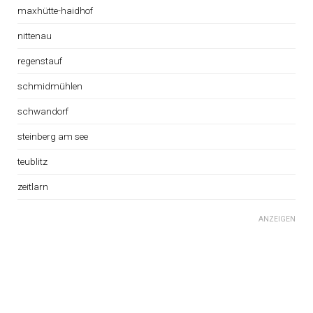
maxhütte-haidhof
nittenau
regenstauf
schmidmühlen
schwandorf
steinberg am see
teublitz
zeitlarn
ANZEIGEN