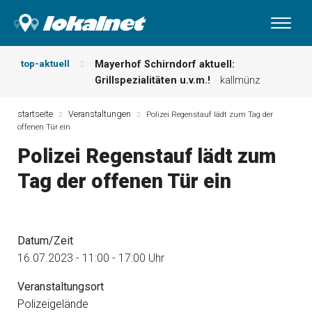
top-aktuell
Mayerhof Schirndorf aktuell:
Grillspezialitäten u.v.m.!
kallmünz
Meindl Metzgerei: Wochen-Speisekarte
und mehr …
burglengenfeld
startseite
Veranstaltungen
Polizei Regenstauf lädt zum Tag der
offenen Tür ein
Der „deutsche Michel“ muss nun
zahlen!
kommentare & serien &
Polizei Regenstauf lädt zum
leserbriefe
Tag der offenen Tür ein
Maxhütter Fischladen: Unser aktuelles
Angebot …
maxhütte-haidhof
Nutzen Sie aktuelle Angebote Ihrer
Region!
angebote vor ort | anzeige
Datum/Zeit
Metzgerei Hummel: Aktuelles
Wochenangebot!
maxhütte-haidhof
16.07.2023 - 11:00 - 17:00 Uhr
Veranstaltungsort
Polizeigelände