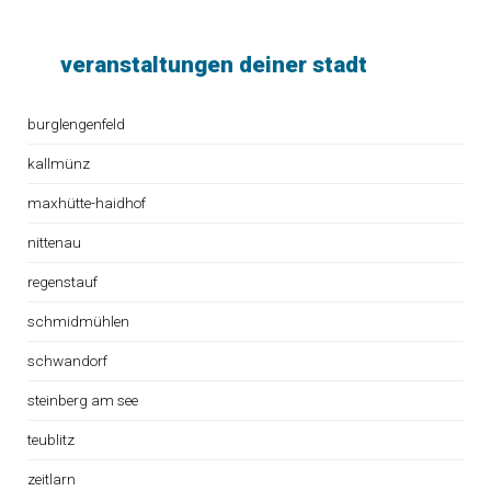
veranstaltungen deiner stadt
burglengenfeld
kallmünz
maxhütte-haidhof
nittenau
regenstauf
schmidmühlen
schwandorf
steinberg am see
teublitz
zeitlarn