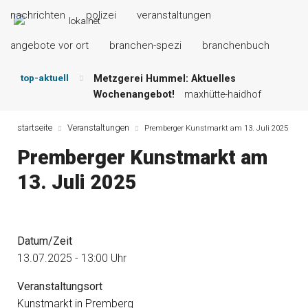
nachrichten
polizei
veranstaltungen
angebote vor ort
branchen-spezi
branchenbuch
top-aktuell
Metzgerei Hummel: Aktuelles
Wochenangebot!
maxhütte-haidhof
Mayerhof Schirndorf aktuell:
Grillspezialitäten u.v.m.!
kallmünz
startseite
Veranstaltungen
Premberger Kunstmarkt am 13. Juli 2025
Meindl Metzgerei: Wochen-Speisekarte
Premberger Kunstmarkt am
und mehr …
burglengenfeld
Der „deutsche Michel“ muss nun
13. Juli 2025
zahlen!
kommentare & serien &
leserbriefe
Maxhütter Fischladen: Unser aktuelles
Angebot …
maxhütte-haidhof
Datum/Zeit
Nutzen Sie aktuelle Angebote Ihrer
13.07.2025 - 13:00 Uhr
Region!
angebote vor ort | anzeige
Veranstaltungsort
Kunstmarkt in Premberg