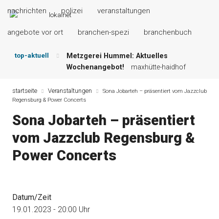
nachrichten
polizei
veranstaltungen
angebote vor ort
branchen-spezi
branchenbuch
top-aktuell
Metzgerei Hummel: Aktuelles
Wochenangebot!
maxhütte-haidhof
Mayerhof Schirndorf aktuell:
Grillspezialitäten u.v.m.!
kallmünz
startseite
Veranstaltungen
Sona Jobarteh – präsentiert vom Jazzclub
Regensburg & Power Concerts
Meindl Metzgerei: Wochen-Speisekarte
und mehr …
burglengenfeld
Sona Jobarteh – präsentiert
Der „deutsche Michel“ muss nun
vom Jazzclub Regensburg &
zahlen!
kommentare & serien &
leserbriefe
Power Concerts
Maxhütter Fischladen: Unser aktuelles
Angebot …
maxhütte-haidhof
Nutzen Sie aktuelle Angebote Ihrer
Region!
angebote vor ort | anzeige
Datum/Zeit
19.01.2023 - 20:00 Uhr