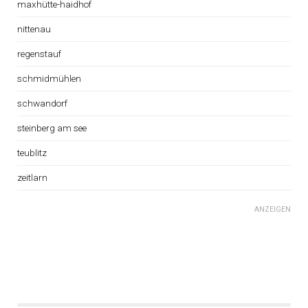
maxhütte-haidhof
nittenau
regenstauf
schmidmühlen
schwandorf
steinberg am see
teublitz
zeitlarn
ANZEIGEN