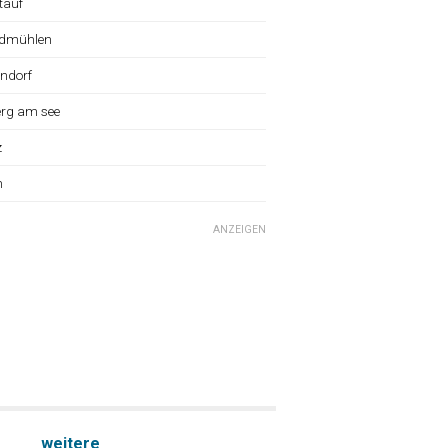
tauf
dmühlen
ndorf
erg am see
z
n
ANZEIGEN
weitere