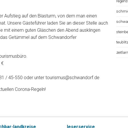
regens
schmi
er Aufstieg auf den Blasturm, von dem man einen
schwa
hat. Unsere Gästeführer laden Sie an dieser Stelle auch
Sie mit einem guten Gläschen den Abend ausklingen
steinb
in das Getümmel auf dem Schwandorfer
teublit
zeitlar
ourismusbüro.
 €
431 / 45-550 oder unter tourismus@schwandorf.de
ktuellen Corona-Regeln!
chbar-landkreise
leserservice