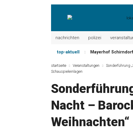
nachrichten
polizei
veranstalt
top-aktuell
Mayerhof Schirndorf a
Meindl Metzgerei: 
startseite
Veranstaltungen
Sonderführung „
Der „deutsche Mich
Schauspieleinlagen
Maxhütter Fischlade
Sonderführung
Nutzen Sie aktuelle
Metzgerei Hummel: 
Nacht – Baroc
Weihnachten“ 