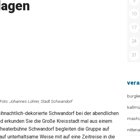
3
lagen
10
17
24
31
vera
burgle
 Foto: Johannes Lohrer, Stadt Schwandorf
kallm
nachtlich-dekorierte Schwandorf bei der abendlichen
maxhüt
nd erkunden Sie die Große Kreisstadt mal aus einem
 Theaterbühne Schwandorf begleiten die Gruppe auf
nitten
f unterhaltsame Weise mit auf eine Zeitreise in die