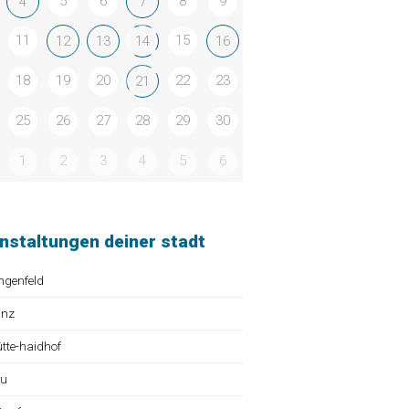
5
6
8
9
4
7
11
15
12
13
14
16
18
19
20
22
23
21
25
26
27
28
29
30
1
2
3
4
5
6
nstaltungen deiner stadt
ngenfeld
ünz
te-haidhof
au