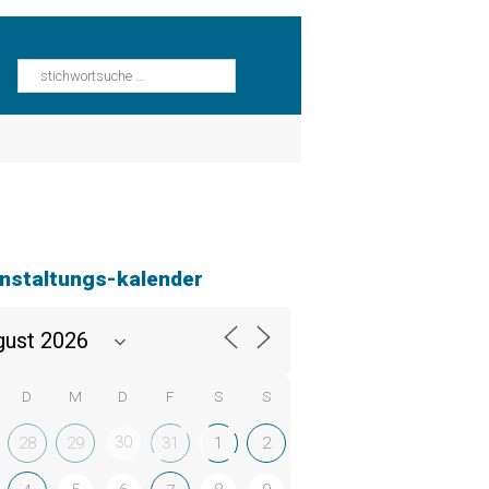
nstaltungs-kalender
D
M
D
F
S
S
30
28
29
31
1
2