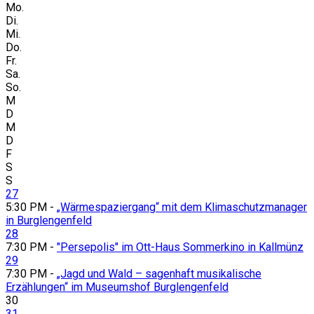
Mo.
Di.
Mi.
Do.
Fr.
Sa.
So.
M
D
M
D
F
S
S
27
5:30 PM -
„Wärmespaziergang“ mit dem Klimaschutzmanager
in Burglengenfeld
28
7:30 PM -
"Persepolis" im Ott-Haus Sommerkino in Kallmünz
29
7:30 PM -
„Jagd und Wald – sagenhaft musikalische
Erzählungen“ im Museumshof Burglengenfeld
30
31