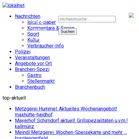
Suche
Nachrichten
nach:
e-paper
lokal e-paper
Kommentare & Serien
facebook
Sport
instagram
Kultur
Verbraucher-Info
Polizei
Veranstaltungen
Angebote vor Ort
Branchen-Spezi
Gastro
Stellenmarkt
Branchenbuch
top-aktuell
Metzgerei Hummel: Aktuelles Wochenangebot!
maxhütte-haidhof
Mayerhof Schirndorf aktuell: Grillspezialitäten u.v.m.!
kallmünz
Meindl Metzgerei: Wochen-Speisekarte und mehr …
burglengenfeld