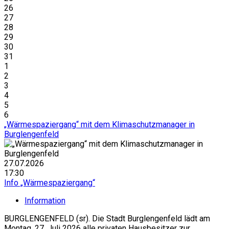
26
27
28
29
30
31
1
2
3
4
5
6
„Wärmespaziergang“ mit dem Klimaschutzmanager in
Burglengenfeld
27.07.2026
17:30
Info „Wärmespaziergang“
Information
BURGLENGENFELD (sr). Die Stadt Burglengenfeld lädt am
Montag, 27. Juli 2026 alle privaten Hausbesitzer zur