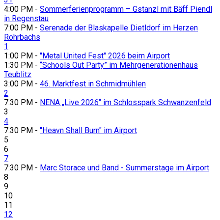
4:00 PM -
Sommerferienprogramm – Gstanzl mit Bäff Piendl
in Regenstau
7:00 PM -
Serenade der Blaskapelle Dietldorf im Herzen
Rohrbachs
1
1:00 PM -
"Metal United Fest" 2026 beim Airport
1:30 PM -
“Schools Out Party” im Mehrgenerationenhaus
Teublitz
3:00 PM -
46. Marktfest in Schmidmühlen
2
7:30 PM -
NENA „Live 2026“ im Schlosspark Schwanzenfeld
3
4
7:30 PM -
"Heavn Shall Burn" im Airport
5
6
7
7:30 PM -
Marc Storace und Band - Summerstage im Airport
8
9
10
11
12