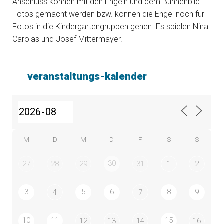
Anschluss können mit den Engeln und dem Bühnenbild
Fotos gemacht werden bzw. können die Engel noch für
Fotos in die Kindergartengruppen gehen. Es spielen Nina
Carolas und Josef Mittermayer.
veranstaltungs-kalender
M
D
M
D
F
S
S
30
27
28
29
31
1
2
3
5
6
8
9
4
7
10
11
15
12
13
14
16