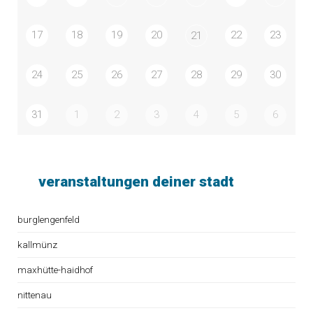
17
18
19
20
22
23
21
24
25
26
27
28
29
30
31
1
2
3
4
5
6
veranstaltungen deiner stadt
burglengenfeld
kallmünz
maxhütte-haidhof
nittenau