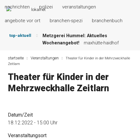
nachrichten
polizei
veranstaltungen
angebote vor ort
branchen-spezi
branchenbuch
top-aktuell
Metzgerei Hummel: Aktuelles
Wochenangebot!
maxhütte-haidhof
Mayerhof Schirndorf aktuell:
Grillspezialitäten u.v.m.!
kallmünz
startseite
Veranstaltungen
Theater für Kinder in der Mehrzweckhalle
Zeitlarn
Meindl Metzgerei: Wochen-Speisekarte
und mehr …
burglengenfeld
Theater für Kinder in der
Der „deutsche Michel“ muss nun
Mehrzweckhalle Zeitlarn
zahlen!
kommentare & serien &
leserbriefe
Maxhütter Fischladen: Unser aktuelles
Angebot …
maxhütte-haidhof
Datum/Zeit
Nutzen Sie aktuelle Angebote Ihrer
Region!
angebote vor ort | anzeige
18.12.2022 - 15:00 Uhr
Veranstaltungsort