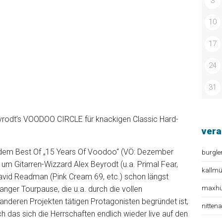
3
10
17
24
31
eyrodt’s VOODOO CIRCLE für knackigen Classic Hard-
vera
d dem Best Of „15 Years Of Voodoo“ (VÖ: Dezember
burgle
 um Gitarren-Wizzard Alex Beyrodt (u.a. Primal Fear,
kallm
avid Readman (Pink Cream 69, etc.) schon längst
maxhüt
anger Tourpause, die u.a. durch die vollen
anderen Projekten tätigen Protagonisten begründet ist,
nitten
ch das sich die Herrschaften endlich wieder live auf den