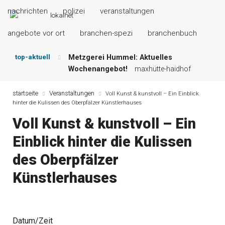
nachrichten
polizei
veranstaltungen
angebote vor ort
branchen-spezi
branchenbuch
top-aktuell
Metzgerei Hummel: Aktuelles
Wochenangebot!
maxhütte-haidhof
Mayerhof Schirndorf aktuell:
Grillspezialitäten u.v.m.!
kallmünz
startseite
Veranstaltungen
Voll Kunst & kunstvoll – Ein Einblick
hinter die Kulissen des Oberpfälzer Künstlerhauses
Meindl Metzgerei: Wochen-Speisekarte
und mehr …
burglengenfeld
Voll Kunst & kunstvoll – Ein
Der „deutsche Michel“ muss nun
Einblick hinter die Kulissen
zahlen!
kommentare & serien &
leserbriefe
des Oberpfälzer
Maxhütter Fischladen: Unser aktuelles
Angebot …
maxhütte-haidhof
Künstlerhauses
Nutzen Sie aktuelle Angebote Ihrer
Region!
angebote vor ort | anzeige
Datum/Zeit