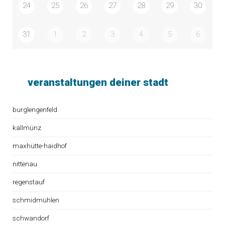
24
25
26
27
28
29
30
31
1
2
3
4
5
6
veranstaltungen deiner stadt
burglengenfeld
kallmünz
maxhütte-haidhof
nittenau
regenstauf
schmidmühlen
schwandorf