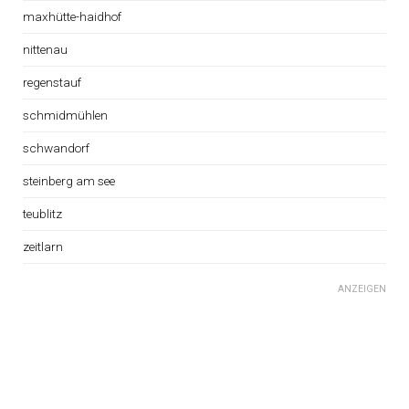
maxhütte-haidhof
nittenau
regenstauf
schmidmühlen
schwandorf
steinberg am see
teublitz
zeitlarn
ANZEIGEN