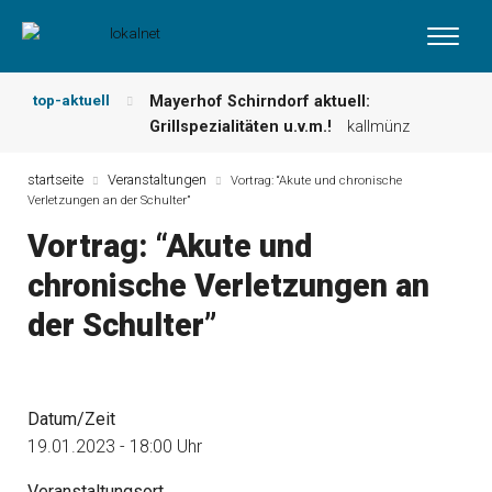
top-aktuell
Mayerhof Schirndorf aktuell:
Grillspezialitäten u.v.m.!
kallmünz
Meindl Metzgerei: Wochen-Speisekarte
und mehr …
burglengenfeld
startseite
Veranstaltungen
Vortrag: “Akute und chronische
Verletzungen an der Schulter”
Der „deutsche Michel“ muss nun
zahlen!
kommentare & serien &
Vortrag: “Akute und
leserbriefe
chronische Verletzungen an
Maxhütter Fischladen: Unser aktuelles
Angebot …
maxhütte-haidhof
der Schulter”
Nutzen Sie aktuelle Angebote Ihrer
Region!
angebote vor ort | anzeige
Metzgerei Hummel: Aktuelles
Wochenangebot!
maxhütte-haidhof
Datum/Zeit
19.01.2023 - 18:00 Uhr
Veranstaltungsort