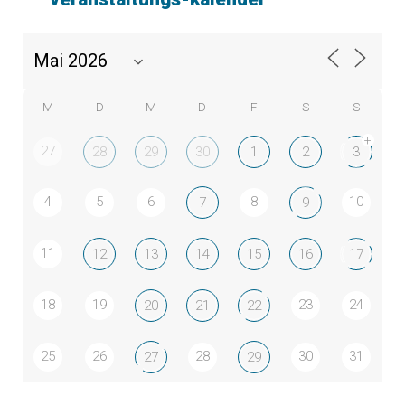
M
D
M
D
F
S
S
+
27
28
29
30
1
2
3
4
5
6
8
10
7
9
11
12
13
14
15
16
17
18
19
23
24
20
21
22
25
26
28
30
31
27
29