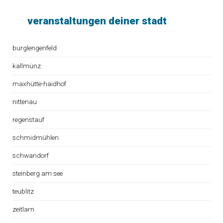
veranstaltungen deiner stadt
burglengenfeld
kallmünz
maxhütte-haidhof
nittenau
regenstauf
schmidmühlen
schwandorf
steinberg am see
teublitz
zeitlarn