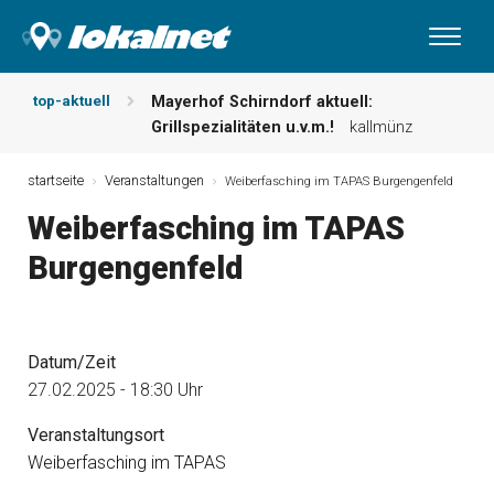
top-aktuell
Mayerhof Schirndorf aktuell:
Grillspezialitäten u.v.m.!
kallmünz
Meindl Metzgerei: Wochen-Speisekarte
und mehr …
burglengenfeld
startseite
Veranstaltungen
Weiberfasching im TAPAS Burgengenfeld
Der „deutsche Michel“ muss nun
Weiberfasching im TAPAS
zahlen!
kommentare & serien &
leserbriefe
Burgengenfeld
Maxhütter Fischladen: Unser aktuelles
Angebot …
maxhütte-haidhof
Nutzen Sie aktuelle Angebote Ihrer
Region!
angebote vor ort | anzeige
Datum/Zeit
Metzgerei Hummel: Aktuelles
27.02.2025 - 18:30 Uhr
Wochenangebot!
maxhütte-haidhof
Veranstaltungsort
Weiberfasching im TAPAS