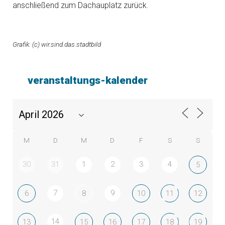
anschließend zum Dachauplatz zurück.
Grafik: (c) wir.sind.das.stadtbild
veranstaltungs-kalender
M
D
M
D
F
S
S
30
31
1
2
3
4
5
7
9
6
8
10
11
12
14
13
15
16
17
18
19