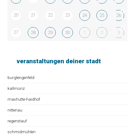
+
20
21
22
23
24
25
26
+
27
28
29
30
1
2
3
veranstaltungen deiner stadt
burglengenfeld
kallmünz
maxhütte-haidhof
nittenau
regenstauf
schmidmühlen