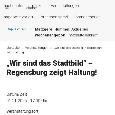
nachrichten
polizei
veranstaltungen
angebote vor ort
branchen-spezi
branchenbuch
top-aktuell
Metzgerei Hummel: Aktuelles
Wochenangebot!
maxhütte-haidhof
Mayerhof Schirndorf aktuell:
Grillspezialitäten u.v.m.!
kallmünz
startseite
Veranstaltungen
„Wir sind das Stadtbild“ – Regensburg
zeigt Haltung!
Meindl Metzgerei: Wochen-Speisekarte
und mehr …
burglengenfeld
„Wir sind das Stadtbild“ –
Der „deutsche Michel“ muss nun
Regensburg zeigt Haltung!
zahlen!
kommentare & serien &
leserbriefe
Maxhütter Fischladen: Unser aktuelles
Angebot …
maxhütte-haidhof
Datum/Zeit
Nutzen Sie aktuelle Angebote Ihrer
Region!
angebote vor ort | anzeige
01.11.2025 - 17:00 Uhr
Veranstaltungsort