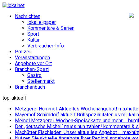
Nachrichten
lokal e-paper
Kommentare & Serien
Sport
Kultur
Verbraucher-Info
Polizei
Veranstaltungen
Angebote vor Ort
Branchen-Spezi
Gastro
Stellenmarkt
Branchenbuch
top-aktuell
Metzgerei Hummel: Aktuelles Wochenangebot!
maxhütte
Mayerhof Schirndorf aktuell: Grillspezialitäten u.v.m.!
kall
Meindl Metzgerei: Wochen-Speisekarte und mehr …
burg
Der „deutsche Michel“ muss nun zahlen!
kommentare & se
Maxhütter Fischladen: Unser aktuelles Angebot …
maxhüt
Nutzen Sie aktuelle Angebote Ihrer Region!
angebote vor 