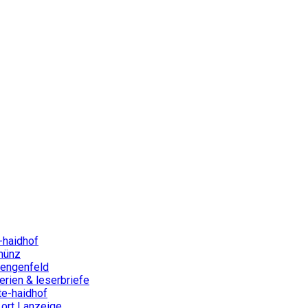
-haidhof
münz
lengenfeld
rien & leserbriefe
te-haidhof
ort | anzeige