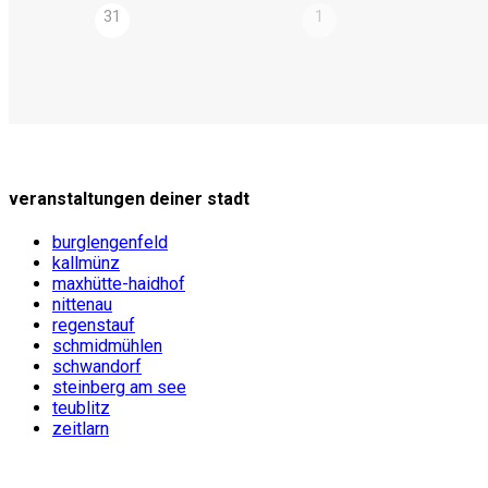
31
1
veranstaltungen deiner stadt
burglengenfeld
kallmünz
maxhütte-haidhof
nittenau
regenstauf
schmidmühlen
schwandorf
steinberg am see
teublitz
zeitlarn