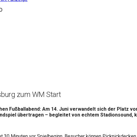
D
nsburg zum WM Start
chen Fußballabend: Am 14. Juni verwandelt sich der Platz v
ndspiel übertragen – begleitet von echtem Stadionsound, 
artet 30 Minuten vor Spielbeginn. Besucher können Picknickdecken