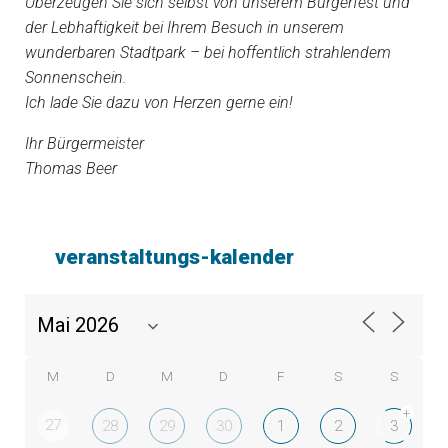
Überzeugen Sie sich selbst von unserem Bürgerfest und
der Lebhaftigkeit bei Ihrem Besuch in unserem
wunderbaren Stadtpark – bei hoffentlich strahlendem
Sonnenschein.
Ich lade Sie dazu von Herzen gerne ein!
Ihr Bürgermeister
Thomas Beer
veranstaltungs-kalender
M
D
M
D
F
S
S
+
27
28
29
30
1
2
3