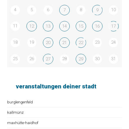
4
5
6
8
10
7
9
11
12
13
14
15
16
17
18
19
23
24
20
21
22
25
26
28
30
31
27
29
veranstaltungen deiner stadt
burglengenfeld
kallmünz
maxhütte-haidhof