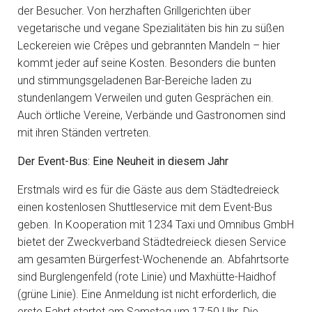
der Besucher. Von herzhaften Grillgerichten über
vegetarische und vegane Spezialitäten bis hin zu süßen
Leckereien wie Crêpes und gebrannten Mandeln – hier
kommt jeder auf seine Kosten. Besonders die bunten
und stimmungsgeladenen Bar-Bereiche laden zu
stundenlangem Verweilen und guten Gesprächen ein.
Auch örtliche Vereine, Verbände und Gastronomen sind
mit ihren Ständen vertreten.
Der Event-Bus: Eine Neuheit in diesem Jahr
Erstmals wird es für die Gäste aus dem Städtedreieck
einen kostenlosen Shuttleservice mit dem Event-Bus
geben. In Kooperation mit 1234 Taxi und Omnibus GmbH
bietet der Zweckverband Städtedreieck diesen Service
am gesamten Bürgerfest-Wochenende an. Abfahrtsorte
sind Burglengenfeld (rote Linie) und Maxhütte-Haidhof
(grüne Linie). Eine Anmeldung ist nicht erforderlich, die
erste Fahrt startet am Samstag um 17:50 Uhr. Die