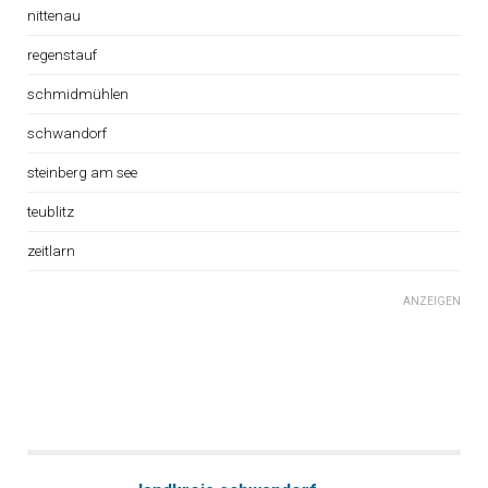
nittenau
regenstauf
schmidmühlen
schwandorf
steinberg am see
teublitz
zeitlarn
ANZEIGEN