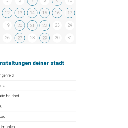
5
6
8
10
7
9
12
13
14
15
16
17
19
23
24
20
21
22
26
28
30
31
27
29
nstaltungen deiner stadt
ngenfeld
ünz
te-haidhof
au
tauf
dmühlen