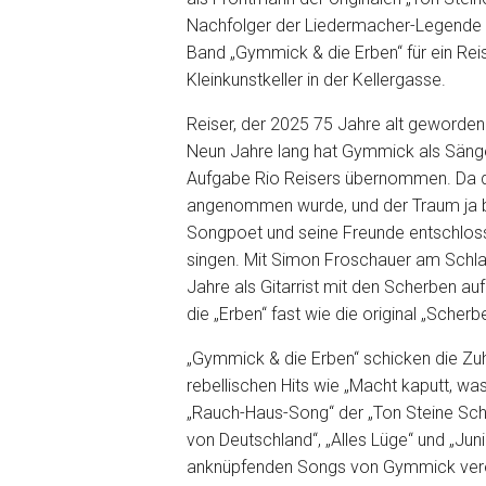
Nachfolger der Liedermacher-Legende R
Band „Gymmick & die Erben“ für ein Rei
Kleinkunstkeller in der Kellergasse.
Reiser, der 2025 75 Jahre alt geworden 
Neun Jahre lang hat Gymmick als Sänger
Aufgabe Rio Reisers übernommen. Da d
angenommen wurde, und der Traum ja bek
Songpoet und seine Freunde entschloss
singen. Mit Simon Froschauer am Schlag
Jahre als Gitarrist mit den Scherben a
die „Erben“ fast wie die original „Scherb
„Gymmick & die Erben“ schicken die Zuhö
rebellischen Hits wie „Macht kaputt, w
„Rauch-Haus-Song“ der „Ton Steine Sch
von Deutschland“, „Alles Lüge“ und „Jun
anknüpfenden Songs von Gymmick vereint