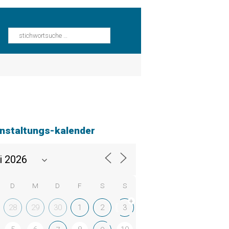
nstaltungs-kalender
D
M
D
F
S
S
+
28
29
30
1
2
3