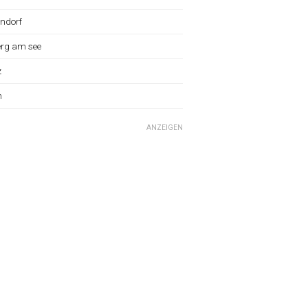
ndorf
erg am see
z
n
ANZEIGEN