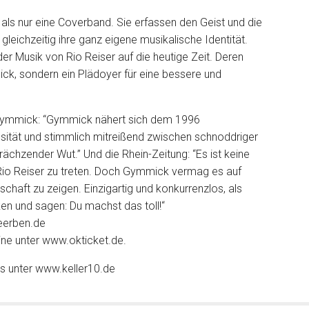
als nur eine Coverband. Sie erfassen den Geist und die
gleichzeitig ihre ganz eigene musikalische Identität.
der Musik von Rio Reiser auf die heutige Zeit. Deren
ick, sondern ein Plädoyer für eine bessere und
 Gymmick: “Gymmick nähert sich dem 1996
nsität und stimmlich mitreißend zwischen schnoddriger
krächzender Wut.” Und die Rhein-Zeitung: “Es ist keine
 Rio Reiser zu treten. Doch Gymmick vermag es auf
chaft zu zeigen. Einzigartig und konkurrenzlos, als
en und sagen: Du machst das toll!“
eerben.de
ine unter www.okticket.de.
s unter www.keller10.de