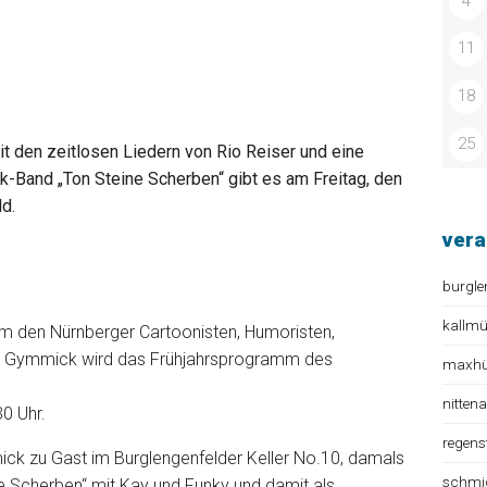
4
11
18
25
den zeitlosen Liedern von Rio Reiser und eine
Band „Ton Steine Scherben“ gibt es am Freitag, den
ld.
vera
burgle
kallm
m den Nürnberger Cartoonisten, Humoristen,
r Gymmick wird das Frühjahrsprogramm des
maxhüt
nitten
30 Uhr.
regens
ck zu Gast im Burglengenfelder Keller No.10, damals
schmi
ne Scherben“ mit Kay und Funky und damit als