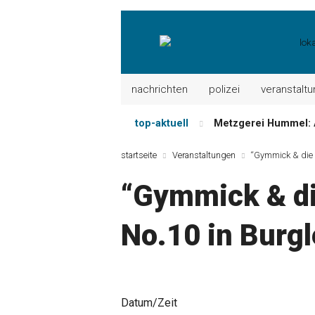
nachrichten
polizei
veranstalt
top-aktuell
Metzgerei Hummel: 
Mayerhof Schirndorf a
startseite
Veranstaltungen
“Gymmick & die E
Meindl Metzgerei: 
“Gymmick & di
Der „deutsche Mich
Maxhütter Fischlade
No.10 in Burg
Nutzen Sie aktuelle
Datum/Zeit