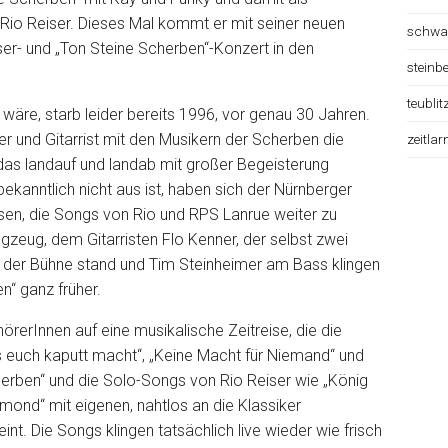
io Reiser. Dieses Mal kommt er mit seiner neuen
schwa
ser- und „Ton Steine Scherben“-Konzert in den
steinb
teublit
wäre, starb leider bereits 1996, vor genau 30 Jahren.
 und Gitarrist mit den Musikern der Scherben die
zeitlar
as landauf und landab mit großer Begeisterung
anntlich nicht aus ist, haben sich der Nürnberger
en, die Songs von Rio und RPS Lanrue weiter zu
zeug, dem Gitarristen Flo Kenner, der selbst zwei
uf der Bühne stand und Tim Steinheimer am Bass klingen
en“ ganz früher.
rerInnen auf eine musikalische Zeitreise, die die
as euch kaputt macht“, „Keine Macht für Niemand“ und
erben“ und die Solo-Songs von Rio Reiser wie „König
imond“ mit eigenen, nahtlos an die Klassiker
. Die Songs klingen tatsächlich live wieder wie frisch