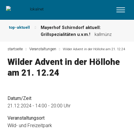
top-aktuell
Mayerhof Schirndorf aktuell:
Grillspezialitäten u.v.m.!
kallmünz
Meindl Metzgerei: Wochen-Speisekarte
und mehr …
burglengenfeld
startseite
Veranstaltungen
Wilder Advent in der Höllohe am 21. 12.24
Der „deutsche Michel“ muss nun
Wilder Advent in der Höllohe
zahlen!
kommentare & serien &
leserbriefe
am 21. 12.24
Maxhütter Fischladen: Unser aktuelles
Angebot …
maxhütte-haidhof
Nutzen Sie aktuelle Angebote Ihrer
Region!
angebote vor ort | anzeige
Datum/Zeit
Metzgerei Hummel: Aktuelles
21.12.2024 - 14:00 - 20:00 Uhr
Wochenangebot!
maxhütte-haidhof
Veranstaltungsort
Wild- und Freizeitpark