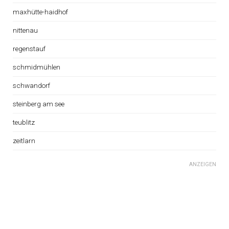
maxhütte-haidhof
nittenau
regenstauf
schmidmühlen
schwandorf
steinberg am see
teublitz
zeitlarn
ANZEIGEN