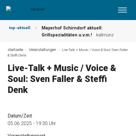
top-aktuell
Mayerhof Schirndorf aktuell:
Grillspezialitäten u.v.m.!
kallmünz
Meindl Metzgerei: Wochen-Speisekarte
und mehr …
burglengenfeld
startseite
Veranstaltungen
Live-Talk + Music / Voice & Soul: Sven Faller
& Steffi Denk
Der „deutsche Michel“ muss nun
zahlen!
kommentare & serien &
Live-Talk + Music / Voice &
leserbriefe
Soul: Sven Faller & Steffi
Maxhütter Fischladen: Unser aktuelles
Angebot …
maxhütte-haidhof
Denk
Nutzen Sie aktuelle Angebote Ihrer
Region!
angebote vor ort | anzeige
Metzgerei Hummel: Aktuelles
Wochenangebot!
maxhütte-haidhof
Datum/Zeit
05.06.2025 - 19:30 Uhr
Veranstaltungsort