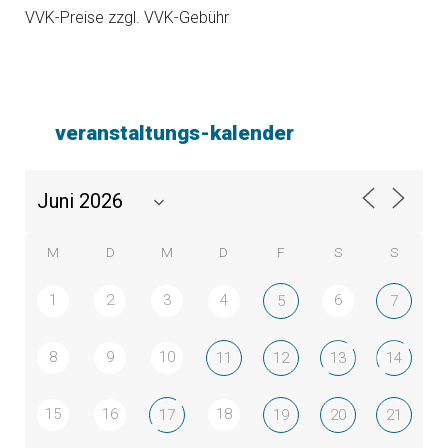
VVK-Preise zzgl. VVK-Gebühr
veranstaltungs-kalender
M
D
M
D
F
S
S
1
2
3
4
6
5
7
8
9
10
11
12
13
14
15
16
18
17
19
20
21