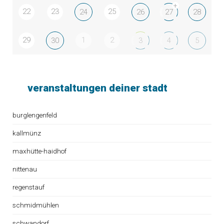
+
22
23
25
24
26
27
28
29
1
2
30
3
4
5
veranstaltungen deiner stadt
burglengenfeld
kallmünz
maxhütte-haidhof
nittenau
regenstauf
schmidmühlen
schwandorf