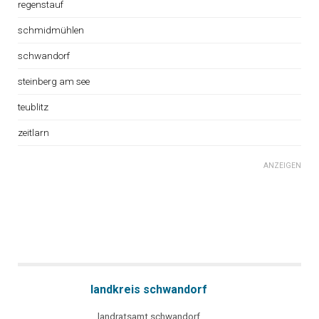
regenstauf
schmidmühlen
schwandorf
steinberg am see
teublitz
zeitlarn
ANZEIGEN
landkreis schwandorf
landratsamt schwandorf