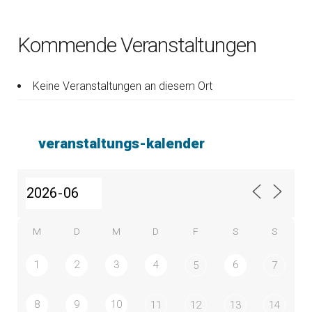
Kommende Veranstaltungen
Keine Veranstaltungen an diesem Ort
veranstaltungs-kalender
M
D
M
D
F
S
S
1
2
3
4
6
5
7
8
9
10
11
12
13
14