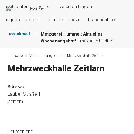
nachrichten
polizei
veranstaltungen
angebote vor ort
branchen-spezi
branchenbuch
top-aktuell
Metzgerei Hummel: Aktuelles
Wochenangebot!
maxhütte-haidhof
Mayerhof Schirndorf aktuell:
Grillspezialitäten u.v.m.!
kallmünz
startseite
Veranstaltungsorte
Mehrzweckhalle Zeitlarn
Meindl Metzgerei: Wochen-Speisekarte
Mehrzweckhalle Zeitlarn
und mehr …
burglengenfeld
Der „deutsche Michel“ muss nun
zahlen!
kommentare & serien &
Adresse
leserbriefe
Lauber Straße 1
Maxhütter Fischladen: Unser aktuelles
Zeitlarn
Angebot …
maxhütte-haidhof
Nutzen Sie aktuelle Angebote Ihrer
Region!
angebote vor ort | anzeige
Deutschland