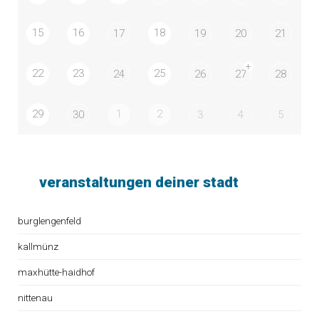
15
16
18
17
19
20
21
+
22
23
25
24
26
27
28
29
1
2
30
3
4
5
veranstaltungen deiner stadt
burglengenfeld
kallmünz
maxhütte-haidhof
nittenau