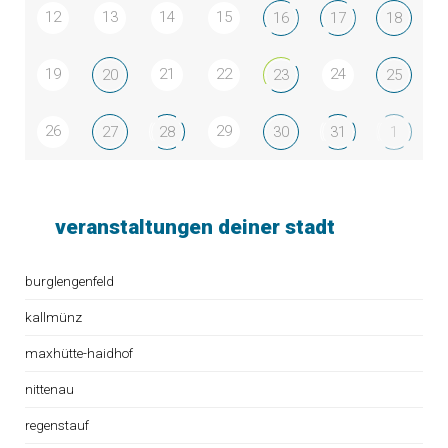
12
13
14
15
16
17
18
19
21
22
24
20
23
25
26
29
27
28
30
31
1
veranstaltungen deiner stadt
burglengenfeld
kallmünz
maxhütte-haidhof
nittenau
regenstauf