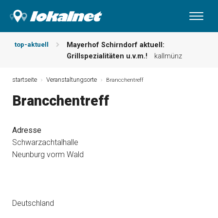
top-aktuell
Mayerhof Schirndorf aktuell:
Grillspezialitäten u.v.m.!
kallmünz
Meindl Metzgerei: Wochen-Speisekarte
und mehr …
burglengenfeld
startseite
Veranstaltungsorte
Brancchentreff
Der „deutsche Michel“ muss nun
Brancchentreff
zahlen!
kommentare & serien &
leserbriefe
Maxhütter Fischladen: Unser aktuelles
Adresse
Angebot …
maxhütte-haidhof
Schwarzachtalhalle
Nutzen Sie aktuelle Angebote Ihrer
Neunburg vorm Wald
Region!
angebote vor ort | anzeige
Metzgerei Hummel: Aktuelles
Wochenangebot!
maxhütte-haidhof
Deutschland