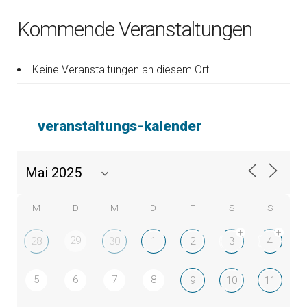
Kommende Veranstaltungen
Keine Veranstaltungen an diesem Ort
veranstaltungs-kalender
M
D
M
D
F
S
S
+
+
29
28
30
1
2
3
4
5
6
7
8
9
10
11