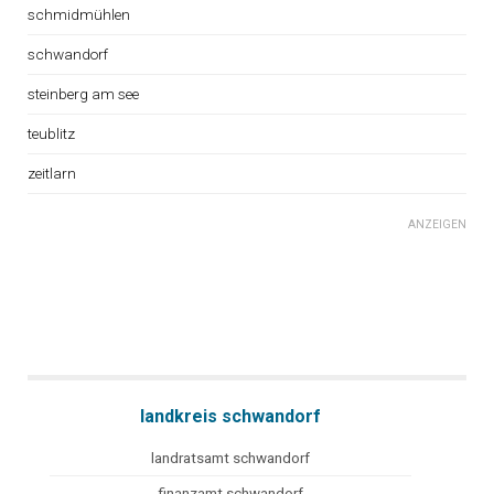
schmidmühlen
schwandorf
steinberg am see
teublitz
zeitlarn
ANZEIGEN
landkreis schwandorf
landratsamt schwandorf
finanzamt schwandorf