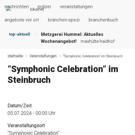
nachrichten
polizei
veranstaltungen
angebote vor ort
branchen-spezi
branchenbuch
top-aktuell
Metzgerei Hummel: Aktuelles
Wochenangebot!
maxhütte-haidhof
Mayerhof Schirndorf aktuell:
Grillspezialitäten u.v.m.!
kallmünz
startseite
Veranstaltungen
“Symphonic Celebration” im Steinbruch
Meindl Metzgerei: Wochen-Speisekarte
“Symphonic Celebration” im
und mehr …
burglengenfeld
Der „deutsche Michel“ muss nun
Steinbruch
zahlen!
kommentare & serien &
leserbriefe
Maxhütter Fischladen: Unser aktuelles
Angebot …
maxhütte-haidhof
Datum/Zeit
Nutzen Sie aktuelle Angebote Ihrer
05.07.2024 - 00:00 Uhr
Region!
angebote vor ort | anzeige
Veranstaltungsort
"Symphonic Celebration"