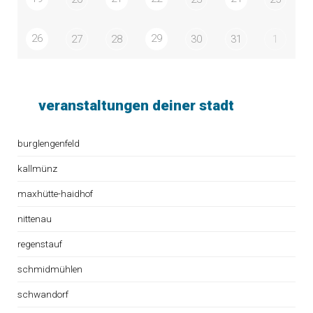
26
29
27
28
30
31
1
veranstaltungen deiner stadt
burglengenfeld
kallmünz
maxhütte-haidhof
nittenau
regenstauf
schmidmühlen
schwandorf