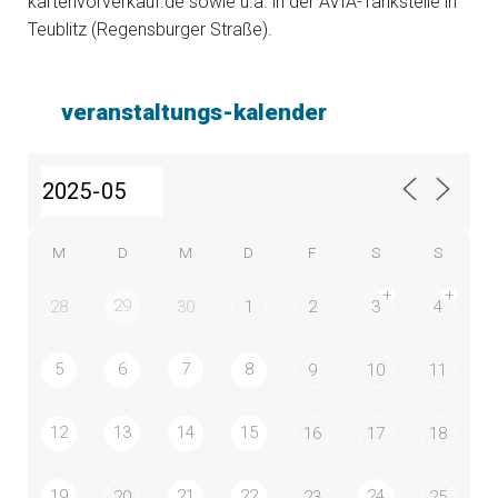
kartenvorverkauf.de sowie u.a. in der AVIA-Tankstelle in
Teublitz (Regensburger Straße).
veranstaltungs-kalender
M
D
M
D
F
S
S
+
+
29
28
30
1
2
3
4
5
6
7
8
9
10
11
12
13
14
15
16
17
18
19
21
22
24
20
23
25