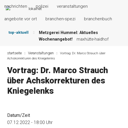
nachrichten
polizei
veranstaltungen
angebote vor ort
branchen-spezi
branchenbuch
top-aktuell
Metzgerei Hummel: Aktuelles
Wochenangebot!
maxhütte-haidhof
Mayerhof Schirndorf aktuell:
Grillspezialitäten u.v.m.!
kallmünz
startseite
Veranstaltungen
Vortrag: Dr. Marco Strauch über
Achskorrekturen des Kniegelenks
Meindl Metzgerei: Wochen-Speisekarte
und mehr …
burglengenfeld
Vortrag: Dr. Marco Strauch
Der „deutsche Michel“ muss nun
über Achskorrekturen des
zahlen!
kommentare & serien &
leserbriefe
Kniegelenks
Maxhütter Fischladen: Unser aktuelles
Angebot …
maxhütte-haidhof
Nutzen Sie aktuelle Angebote Ihrer
Region!
angebote vor ort | anzeige
Datum/Zeit
07.12.2022 - 18:00 Uhr