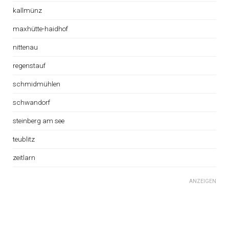
kallmünz
maxhütte-haidhof
nittenau
regenstauf
schmidmühlen
schwandorf
steinberg am see
teublitz
zeitlarn
ANZEIGEN