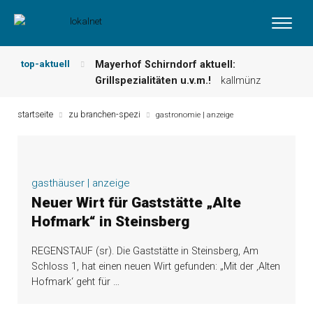
top-aktuell
Mayerhof Schirndorf aktuell:
Grillspezialitäten u.v.m.!
kallmünz
Meindl Metzgerei: Wochen-Speisekarte
und mehr …
burglengenfeld
startseite
zu branchen-spezi
gastronomie | anzeige
Der „deutsche Michel“ muss nun
zahlen!
kommentare & serien &
leserbriefe
Maxhütter Fischladen: Unser aktuelles
gasthäuser | anzeige
Angebot …
maxhütte-haidhof
Neuer Wirt für Gaststätte „Alte
Nutzen Sie aktuelle Angebote Ihrer
Hofmark“ in Steinsberg
Region!
angebote vor ort | anzeige
Metzgerei Hummel: Aktuelles
REGENSTAUF (sr). Die Gaststätte in Steinsberg, Am
Wochenangebot!
maxhütte-haidhof
Schloss 1, hat einen neuen Wirt gefunden: „Mit der ‚Alten
Hofmark‘ geht für
…