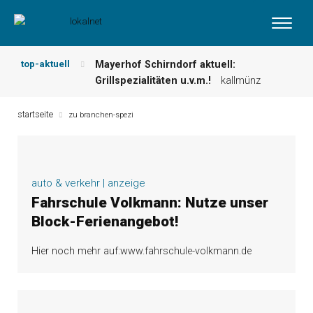
top-aktuell
Mayerhof Schirndorf aktuell:
Grillspezialitäten u.v.m.!
kallmünz
Meindl Metzgerei: Wochen-Speisekarte
und mehr …
burglengenfeld
startseite
zu branchen-spezi
Der „deutsche Michel“ muss nun
zahlen!
kommentare & serien &
leserbriefe
Maxhütter Fischladen: Unser aktuelles
auto & verkehr | anzeige
Angebot …
maxhütte-haidhof
Fahrschule Volkmann: Nutze unser
Nutzen Sie aktuelle Angebote Ihrer
Block-Ferienangebot!
Region!
angebote vor ort | anzeige
Metzgerei Hummel: Aktuelles
Hier noch mehr auf:www.fahrschule-volkmann.de
Wochenangebot!
maxhütte-haidhof