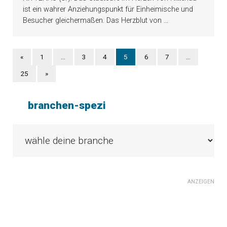
ist ein wahrer Anziehungspunkt für Einheimische und
Besucher gleichermaßen. Das Herzblut von
…
«
1
…
3
4
5
6
7
…
25
»
branchen-spezi
ANZEIGEN