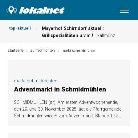
top-aktuell
Mayerhof Schirndorf aktuell:
Grillspezialitäten u.v.m.!
kallmünz
Meindl Metzgerei: Wochen-Speisekarte
und mehr …
burglengenfeld
startseite
zu nachrichten
markt schmidmühlen
Der „deutsche Michel“ muss nun
zahlen!
kommentare & serien &
leserbriefe
Maxhütter Fischladen: Unser aktuelles
markt schmidmühlen
Angebot …
maxhütte-haidhof
Adventmarkt in Schmidmühlen
Nutzen Sie aktuelle Angebote Ihrer
Region!
angebote vor ort | anzeige
SCHMIDMÜHLEN (sr). Am ersten Adventwochenende,
Metzgerei Hummel: Aktuelles
den 29. und 30. November 2025 lädt die Pfarrgemeinde
Wochenangebot!
maxhütte-haidhof
Schmidmühlen wieder zum Adventmarkt. Standort ist
…