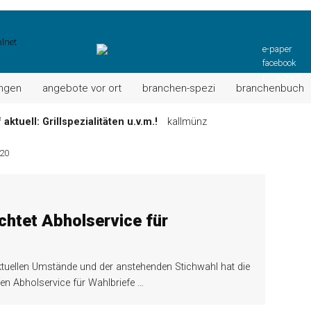
e-paper
facebook
instagram
ungen
angebote vor ort
branchen-spezi
branchenbuch
ktuell: Grillspezialitäten u.v.m.!
kallmünz
Wochen-Speisekarte und mehr …
burglengenfeld
20
el“ muss nun zahlen!
kommentare & serien & leserbriefe
n: Unser aktuelles Angebot …
maxhütte-haidhof
 Angebote Ihrer Region!
angebote vor ort | anzeige
chtet Abholservice für
Aktuelles Wochenangebot!
maxhütte-haidhof
uellen Umstände und der anstehenden Stichwahl hat die
nen Abholservice für Wahlbriefe
…