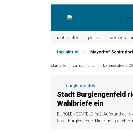
nachrichten
polizei
veranstalt
top-aktuell
Mayerhof Schirndorf a
Meindl Metzgerei: 
startseite
zu nachrichten
kommunalwahl 20
Der „deutsche Mich
Maxhütter Fischlade
burglengenfeld
Nutzen Sie aktuelle
Stadt Burglengenfeld ri
Metzgerei Hummel: 
Wahlbriefe ein
BURGLENGENFELD (sr). Aufgrund der akt
Stadt Burglengenfeld kurzfristig auch ei